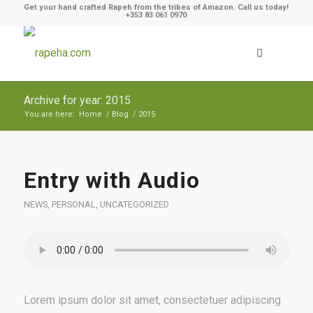
Get your hand crafted Rapeh from the tribes of Amazon. Call us today!
+353 83 061 0970
Archive for year: 2015
You are here:
Home
/
Blog
/
2015
Entry with Audio
NEWS
,
PERSONAL
,
UNCATEGORIZED
Lorem ipsum dolor sit amet, consectetuer adipiscing